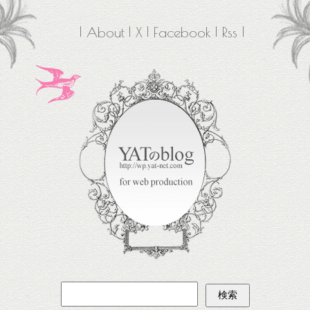
About
X
Facebook
Rss
検
索: