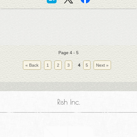
Page 4 - 5
« Back
1
2
3
4
5
Next »
Rish Inc.