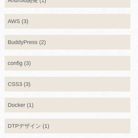
Android開発 (1)
AWS (3)
BuddyPress (2)
config (3)
CSS3 (3)
Docker (1)
DTPデザイン (1)