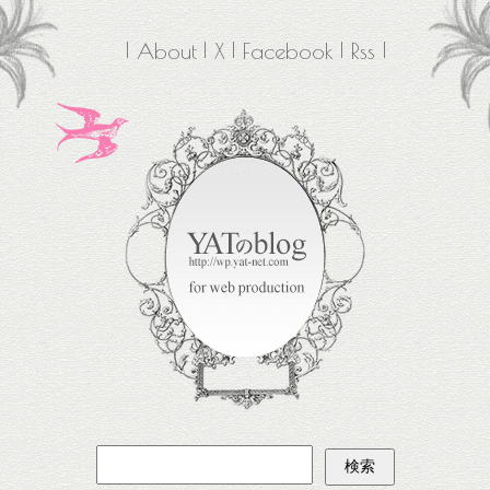
About
X
Facebook
Rss
検
索: