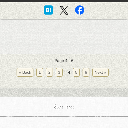
Page 4 - 6
« Back
1
2
3
4
5
6
Next »
Rish Inc.