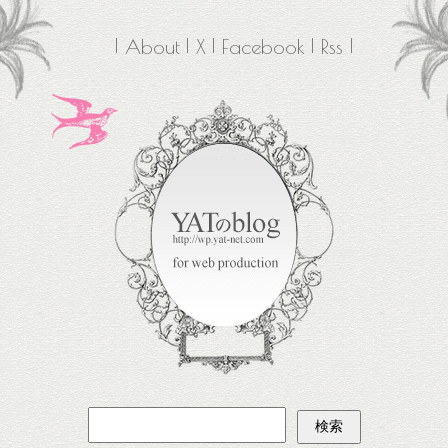
About
X
Facebook
Rss
検
索: