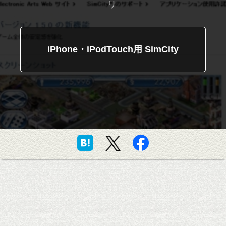
リ
iPhone・iPodTouch用 SimCity