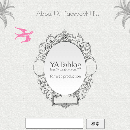
About
X
Facebook
Rss
検
索: