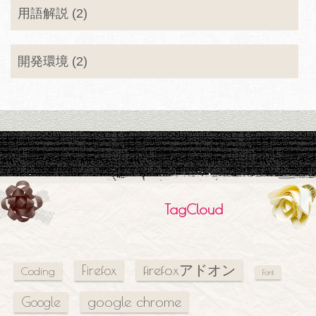
用語解説 (2)
開発環境 (2)
TagCloud
firefoxアドオン
Firefox
Coding
Font
google chrome
Google