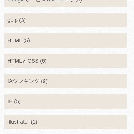
gulp (3)
HTML (5)
HTMLとCSS (6)
IAシンキング (9)
IE (5)
illustrator (1)