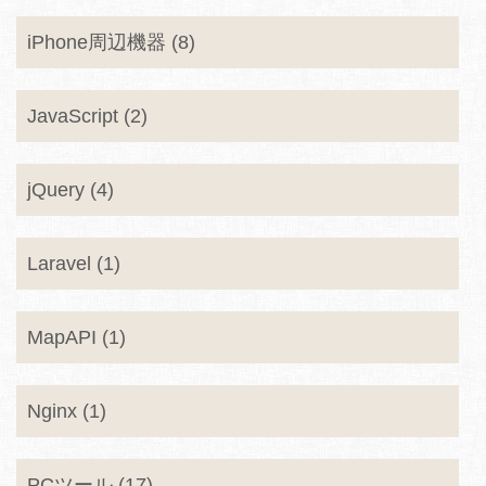
iPhone周辺機器 (8)
JavaScript (2)
jQuery (4)
Laravel (1)
MapAPI (1)
Nginx (1)
PCツール (17)