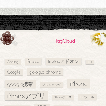
TagCloud
firefoxアドオン
Firefox
Coding
Font
google chrome
Google
iPhone
google携帯
IAシンキング
iPhoneアプリ
PCツール
iPhoneケース