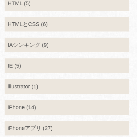
HTML (5)
HTMLとCSS (6)
IAシンキング (9)
IE (5)
illustrator (1)
iPhone (14)
iPhoneアプリ (27)