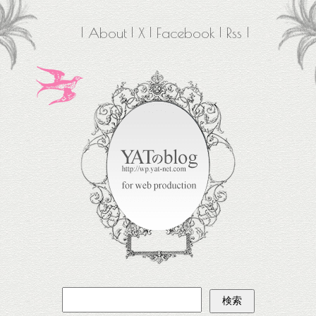
About
X
Facebook
Rss
検
索: