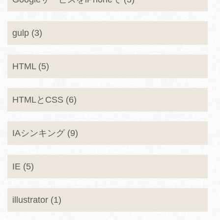
gulp (3)
HTML (5)
HTMLとCSS (6)
IAシンキング (9)
IE (5)
illustrator (1)