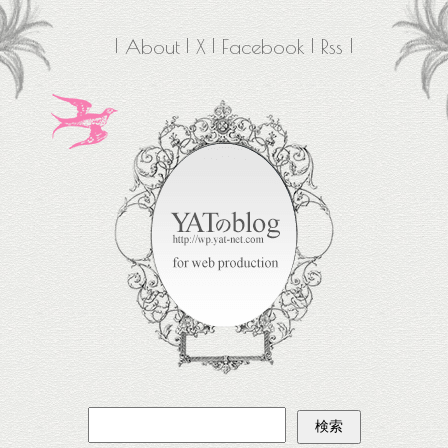
About
X
Facebook
Rss
検
索: