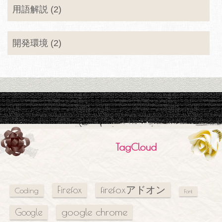
用語解説 (2)
開発環境 (2)
TagCloud
firefoxアドオン
Firefox
Coding
Font
google chrome
Google