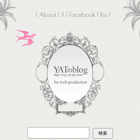
About
X
Facebook
Rss
検
索: