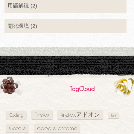
用語解説 (2)
開発環境 (2)
TagCloud
firefoxアドオン
Firefox
Coding
Font
google chrome
Google