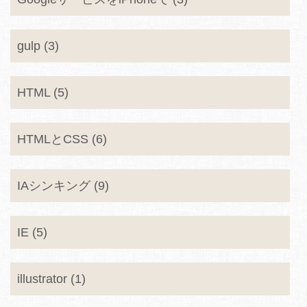
gulp (3)
HTML (5)
HTMLとCSS (6)
IAシンキング (9)
IE (5)
illustrator (1)