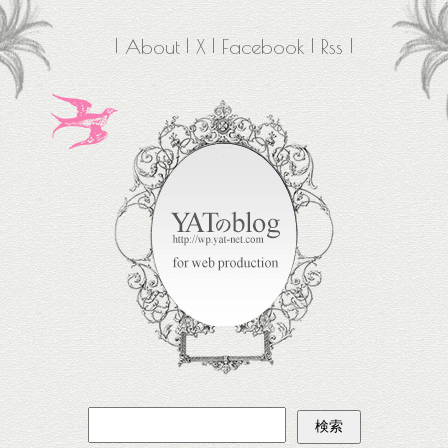
About
X
Facebook
Rss
検
索: