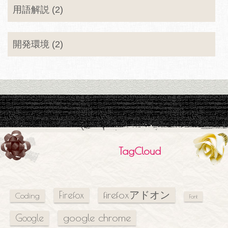
用語解説 (2)
開発環境 (2)
TagCloud
firefoxアドオン
Firefox
Coding
Font
google chrome
Google