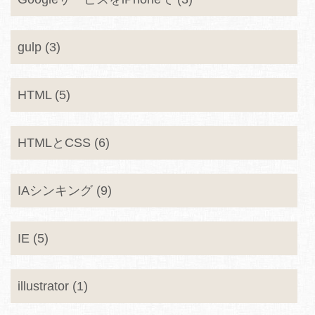
gulp (3)
HTML (5)
HTMLとCSS (6)
IAシンキング (9)
IE (5)
illustrator (1)