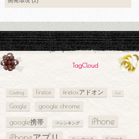
開発環境 (2)
TagCloud
firefoxアドオン
Firefox
Coding
Font
google chrome
Google
iPhone
google携帯
IAシンキング
iPhoneアプリ
PCツール