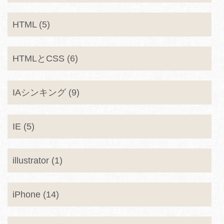
HTML (5)
HTMLとCSS (6)
IAシンキング (9)
IE (5)
illustrator (1)
iPhone (14)