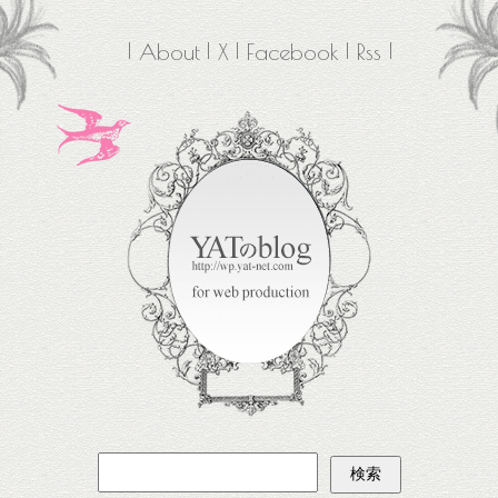
About
X
Facebook
Rss
検
索: