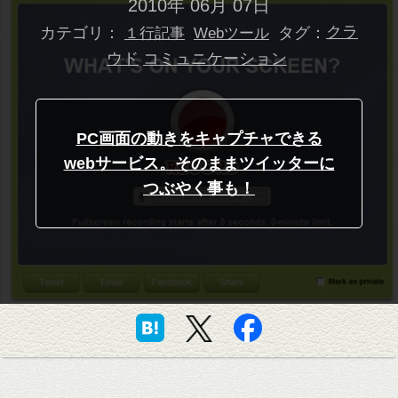
2010年 06月 07日
カテゴリ：
タグ：
クラ
１行記事
Webツール
ウド
コミュニケーション
PC画面の動きをキャプチャできる
webサービス。そのままツイッターに
つぶやく事も！