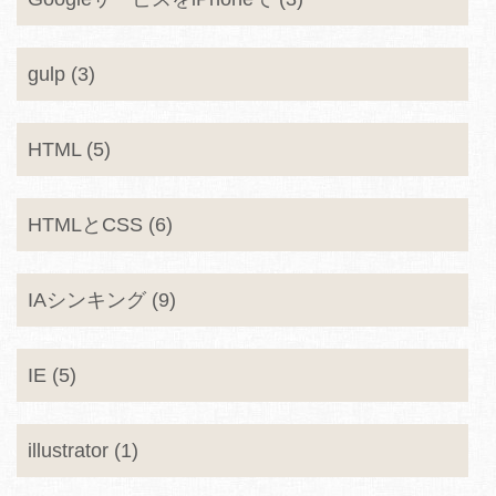
gulp (3)
HTML (5)
HTMLとCSS (6)
IAシンキング (9)
IE (5)
illustrator (1)