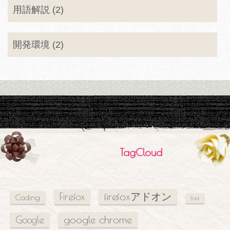
用語解説 (2)
開発環境 (2)
TagCloud
firefoxアドオン
Firefox
Coding
Font
google chrome
Google