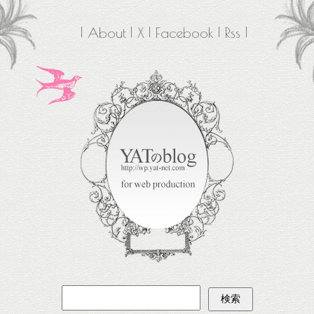
About
X
Facebook
Rss
検
索: