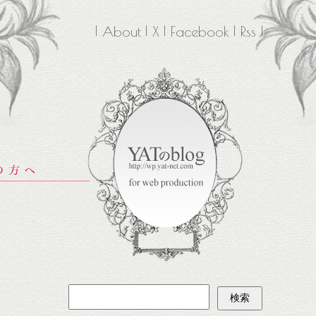
About
X
Facebook
Rss
検
索: