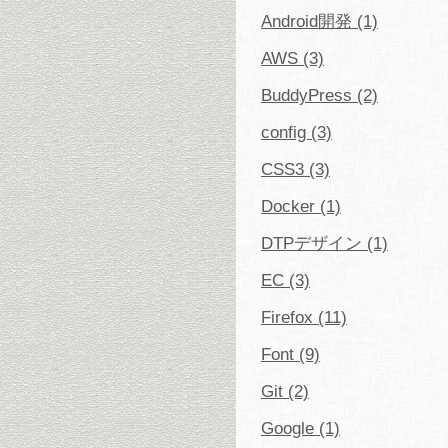
Android開発 (1)
AWS (3)
BuddyPress (2)
config (3)
CSS3 (3)
Docker (1)
DTPデザイン (1)
EC (3)
Firefox (11)
Font (9)
Git (2)
Google (1)