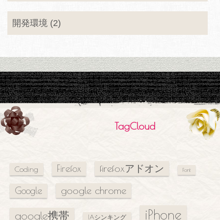
開発環境 (2)
TagCloud
firefoxアドオン
Firefox
Coding
Font
google chrome
Google
iPhone
google携帯
IAシンキング