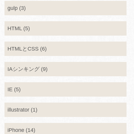
gulp (3)
HTML (5)
HTMLとCSS (6)
IAシンキング (9)
IE (5)
illustrator (1)
iPhone (14)