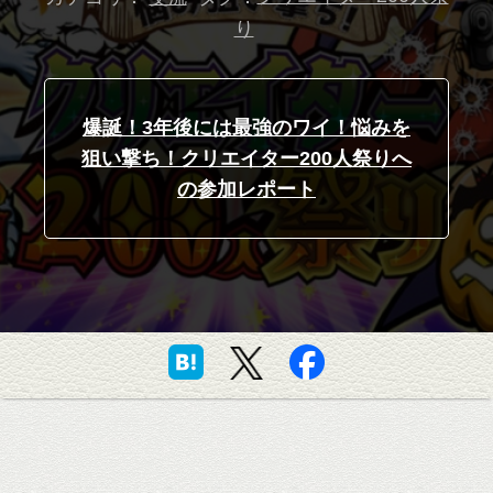
り
爆誕！3年後には最強のワイ！悩みを
狙い撃ち！クリエイター200人祭りへ
の参加レポート