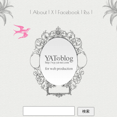
About
X
Facebook
Rss
検
索: