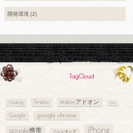
開発環境 (2)
TagCloud
firefoxアドオン
Firefox
Coding
Font
google chrome
Google
iPhone
google携帯
IAシンキング