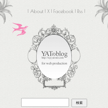
About
X
Facebook
Rss
検
索: