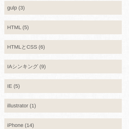
gulp (3)
HTML (5)
HTMLとCSS (6)
IAシンキング (9)
IE (5)
illustrator (1)
iPhone (14)