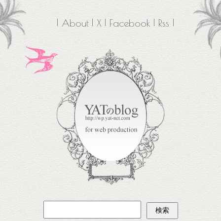
About
X
Facebook
Rss
検
索: