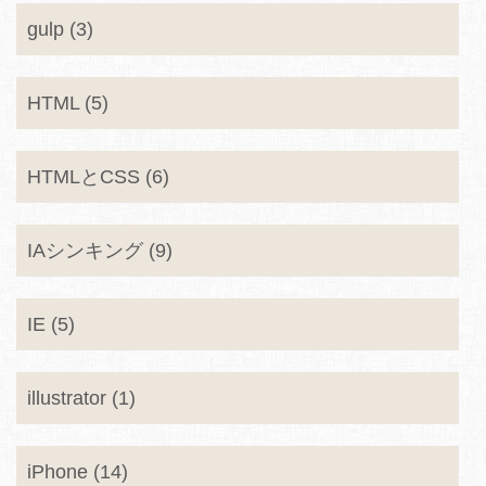
gulp (3)
HTML (5)
HTMLとCSS (6)
IAシンキング (9)
IE (5)
illustrator (1)
iPhone (14)