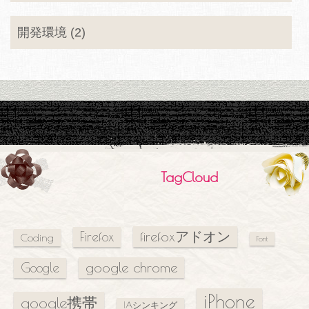
開発環境 (2)
TagCloud
firefoxアドオン
Firefox
Coding
Font
google chrome
Google
iPhone
google携帯
IAシンキング