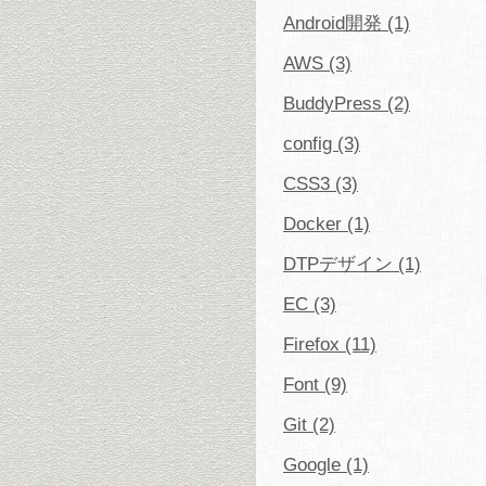
Android開発 (1)
AWS (3)
BuddyPress (2)
config (3)
CSS3 (3)
Docker (1)
DTPデザイン (1)
EC (3)
Firefox (11)
Font (9)
Git (2)
Google (1)