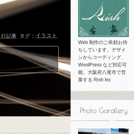
タグ：
イラスト
１行記事
Web 制作のご依頼お待
ちしています。デザイ
ンからコーディング、
WordPress など対応可
能。大阪府八尾市で営
業する Rish Inc
Photo Garallery