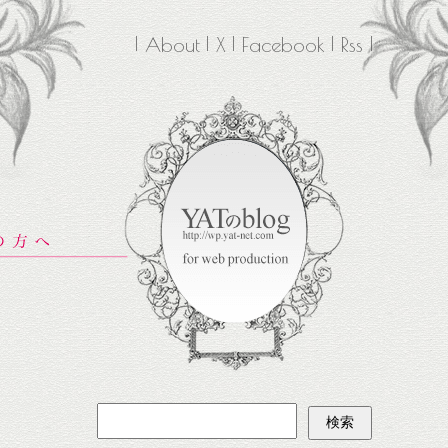
About
X
Facebook
Rss
検
索: