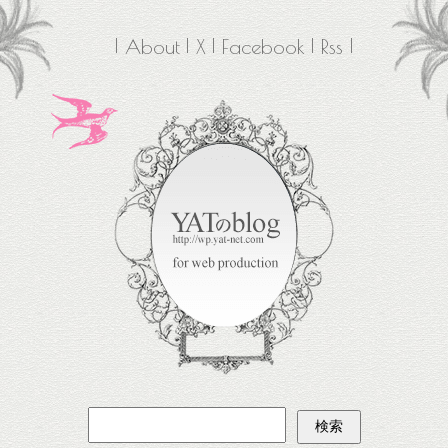
About
X
Facebook
Rss
検
索: