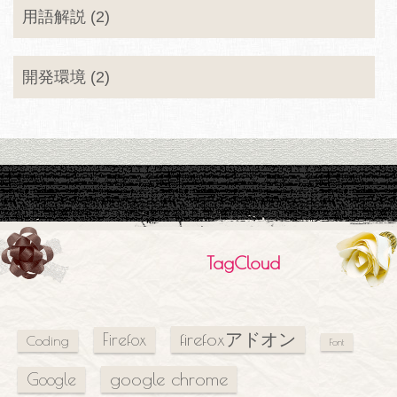
用語解説 (2)
開発環境 (2)
TagCloud
firefoxアドオン
Firefox
Coding
Font
google chrome
Google