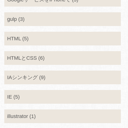
gulp (3)
HTML (5)
HTMLとCSS (6)
IAシンキング (9)
IE (5)
illustrator (1)