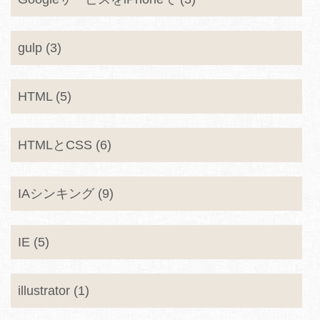
gulp (3)
HTML (5)
HTMLとCSS (6)
IAシンキング (9)
IE (5)
illustrator (1)