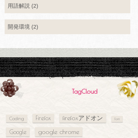
用語解説 (2)
開発環境 (2)
TagCloud
firefoxアドオン
Firefox
Coding
Font
google chrome
Google