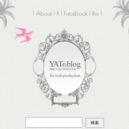
About
X
Facebook
Rss
検
索: