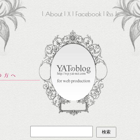
About
X
Facebook
Rss
検
索: