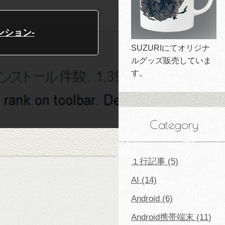
テンション-
SUZURIにてオリジナ
ルグッズ販売していま
す。
Category
１行記事 (5)
AI (14)
Android (6)
Android携帯端末 (11)