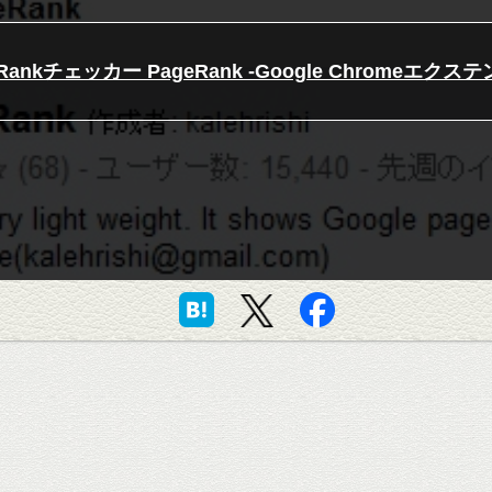
eRankチェッカー PageRank -Google Chromeエクス