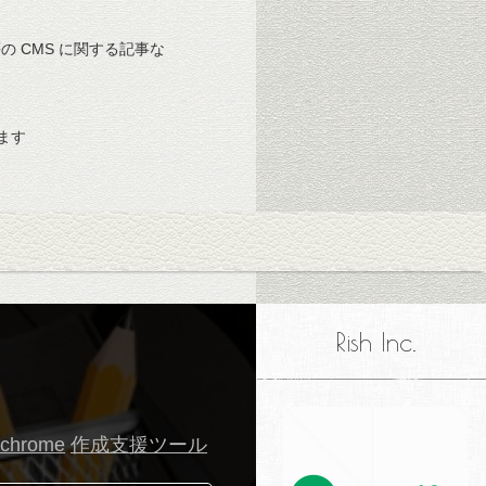
 等の CMS に関する記事な
ます
Rish Inc.
 chrome
作成支援ツール