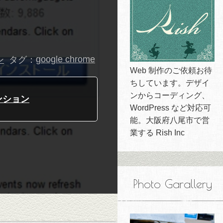
タグ：
google chrome
ン
Web 制作のご依頼お待
ちしています。デザイ
ンからコーディング、
テンション
WordPress など対応可
能。大阪府八尾市で営
業する Rish Inc
Photo Garallery