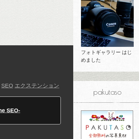
フォトギャラリー はじ
めました
：
SEO
エクステンション
pakutaso
e SEO-