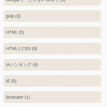
gulp (3)
HTML (5)
HTMLとCSS (6)
IAシンキング (9)
IE (5)
illustrator (1)