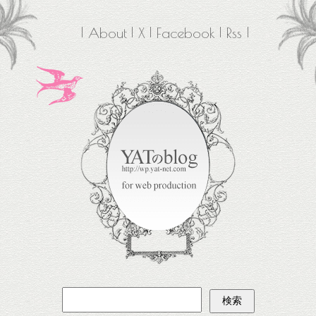
About
X
Facebook
Rss
検
索: